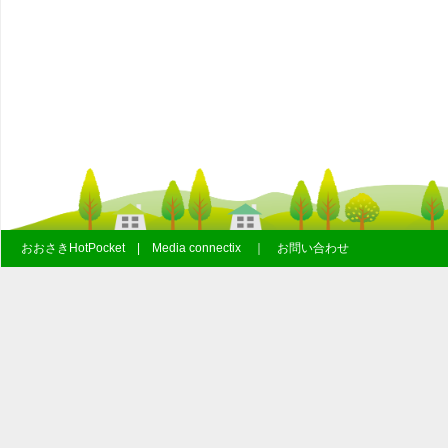
おおさきHotPocket | Media connectix ｜ お問い合わせ