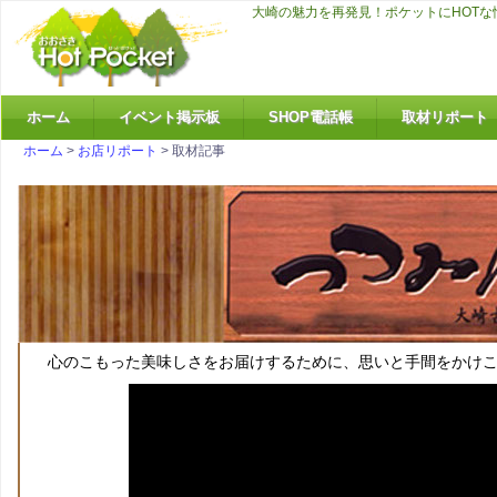
大崎の魅力を再発見！ポケットにHOT
ホーム
イベント掲示板
SHOP電話帳
取材リポート
ホーム
>
お店リポート
> 取材記事