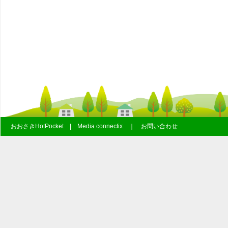
おおさきHotPocket | Media connectix ｜ お問い合わせ