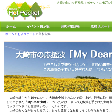
大崎の魅力を再発見！ポケットにHOT
ホーム
イベント掲示板
SHOP電話帳
取材リポート
ホーム
>
お店リポート
> 取材記事