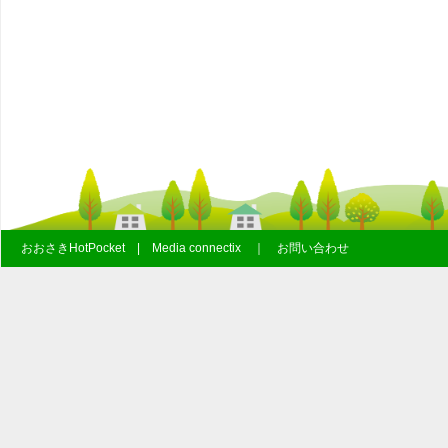
おおさきHotPocket | Media connectix ｜ お問い合わせ