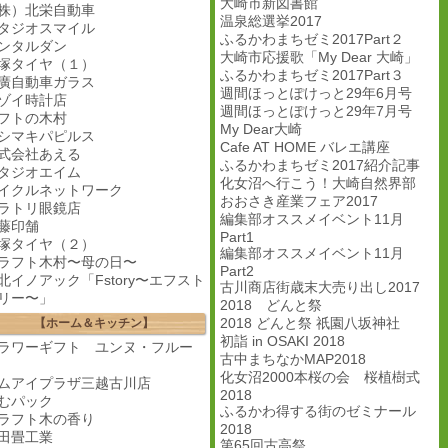
大崎市新図書館
株）北栄自動車
温泉総選挙2017
タジオスマイル
ふるかわまちゼミ2017Part２
ンタルダン
大崎市応援歌「My Dear 大崎」
塚タイヤ（１）
ふるかわまちゼミ2017Part３
廣自動車ガラス
週間ほっとぽけっと29年6月号
ゾイ時計店
週間ほっとぽけっと29年7月号
フトの木村
My Dear大崎
シマキパピルス
Cafe AT HOME バレエ講座
式会社あえる
ふるかわまちゼミ2017紹介記事
タジオエイム
化女沼へ行こう！大崎自然界部
イクルネットワーク
おおさき産業フェア2017
ラトリ眼鏡店
編集部オススメイベント11月
藤印舗
Part1
塚タイヤ（２）
編集部オススメイベント11月
ラフト木村〜母の日〜
Part2
北イノアック「Fstory〜エフスト
古川商店街歳末大売り出し2017
リー〜」
2018 どんと祭
2018 どんと祭 祇園八坂神社
【ホーム＆キッチン】
初詣 in OSAKI 2018
ラワーギフト ユンヌ・フルー
古中まちなかMAP2018
化女沼2000本桜の会 桜植樹式
ムアイプラザ三越古川店
2018
むパック
ふるかわ得する街のゼミナール
ラフト木の香り
2018
田畳工業
第65回古高祭