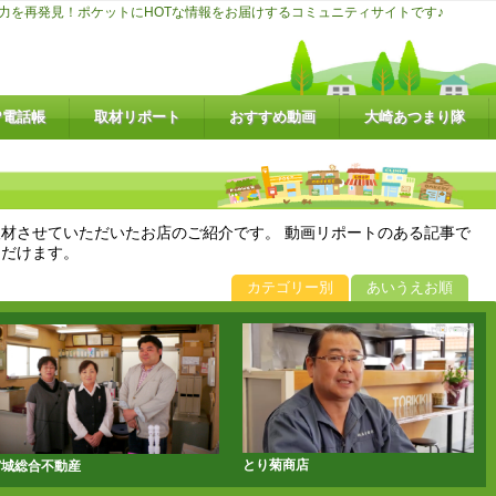
力を再発見！ポケットにHOTな情報をお届けするコミュニティサイトです♪
P電話帳
取材リポート
おすすめ動画
大崎あつまり隊
材させていただいたお店のご紹介です。 動画リポートのある記事で
ただけます。
カテゴリー別
あいうえお順
とり菊商店
宮城総合不動産