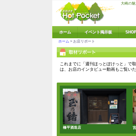
大崎の魅
ホーム
イベント掲示板
SHO
ホーム
> お店リポート
これまでに「週刊ほっとぽけっと」で取
は、お店のインタビュー動画もご覧い
橋平酒造店