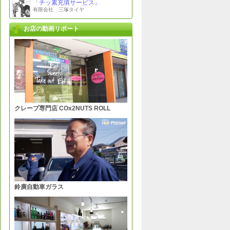
「チッ素充填サービス」
有限会社 三塚タイヤ
「タイヤ修理」
お店の動画リポート
有限会社 三塚タイヤ
「タイヤ・ホイールの組込み・お
取付け（装着）」
有限会社 三塚タイヤ
「タイヤ保管サービス」春→冬→
春、手ぶらでご来店！
有限会社 三塚タイヤ
「ご来店不可能車輌のタイヤサー
ビス」（要相談）
有限会社 三塚タイヤ
クレープ専門店 COx2NUTS ROLL
「トラブル出張サービス」（サー
ビス料金は事前にご確認くださ
い｡）
有限会社 三塚タイヤ
「出張タイヤチェックサービス」
要予約
有限会社 三塚タイヤ
お客様の安全・安心のために
有限会社 三塚タイヤ
スタッフ紹介
鈴廣自動車ガラス
有限会社 三塚タイヤ
会社概要
有限会社 三塚タイヤ