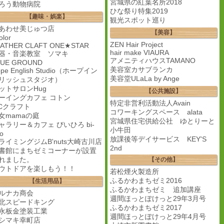
宮城県の紅葉名所2018
ろう動物病院
ひな祭り特集2019
【趣味・娯楽】
観光スポット巡り
あわせ美じゅつ店
【美容】
olor
ZEN Hair Project
EATHER CLAFT ONE★STAR
hair make VIAURA
器・音楽教室 ソマキ
アメニティハウスTAMANO
LUE GROUND
美容室カサブランカ
pe English Studio（ホープイン
美容堂ULaLa by Ange
リッシュスタジオ）
ットサロンHug
【公共施設】
ーイングカフェ コトン
特定非営利活動法人Avain
Cクラフト
コワーキングスペース alata
女mamaの庭
宮城県住宅供給公社 ゆとりーと
ャラリー＆カフェ びいひろ bi-
小牛田
ro
放課後等デイサービス KEY'S
ライミングジムB'nuts大崎古川店
2nd
書館にまちゼミコーナーが設置
れました。
【その他】
ウトドアを楽しもう！！
若松煙火製造所
ふるかわまちゼミ2016
【生活用品】
ふるかわまちゼミ 追加講座
ルナカ商会
週間ほっとぽけっと29年3月号
北スピードキング
ふるかわまちゼミ2017
永板金塗装工業
週間ほっとぽけっと29年4月号
シマキ幸町店