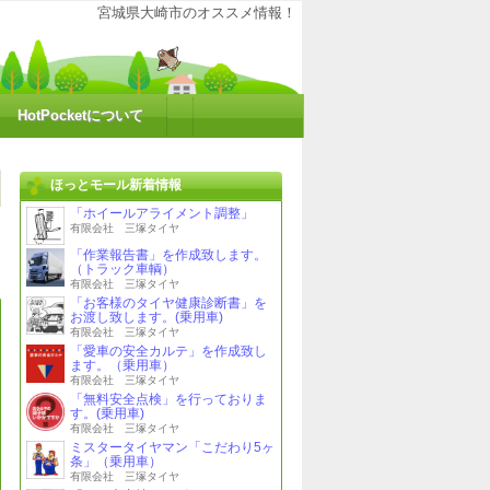
大崎の魅力を再発見！ポケットにHOTな情報をお届けするコミュニティサイトで
宮城県大崎市のオススメ情報！
HotPocketについて
ほっとモール新着情報
「ホイールアライメント調整」
有限会社 三塚タイヤ
「作業報告書」を作成致します。
（トラック車輌）
有限会社 三塚タイヤ
「お客様のタイヤ健康診断書」を
お渡し致します。(乗用車)
有限会社 三塚タイヤ
「愛車の安全カルテ」を作成致し
ます。（乗用車）
有限会社 三塚タイヤ
「無料安全点検」を行っておりま
す。(乗用車)
有限会社 三塚タイヤ
ミスタータイヤマン「こだわり5ヶ
条」（乗用車）
有限会社 三塚タイヤ