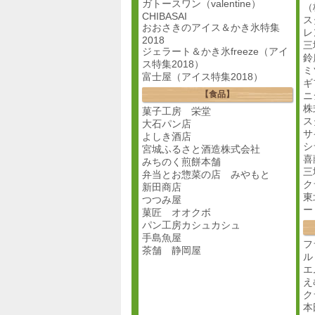
ガトースワン（valentine）
（
CHIBASAI
ス
おおさきのアイス＆かき氷特集
レ
2018
三
ジェラート＆かき氷freeze（アイ
鈴
ス特集2018）
ミ
富士屋（アイス特集2018）
ギ
【食品】
ニ
株
菓子工房 栄堂
ス
大石パン店
サ
よしき酒店
シ
宮城ふるさと酒造株式会社
喜
みちのく煎餅本舗
三
弁当とお惣菜の店 みやもと
ク
新田商店
東
つつみ屋
ー
菓匠 オオクボ
パン工房カシュカシュ
手島魚屋
フ
茶舗 静岡屋
ル
エ
え
ク
本