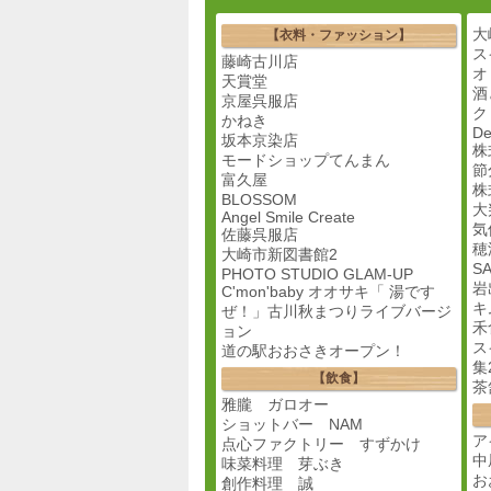
大
【衣料・ファッション】
ス
藤崎古川店
オ
天賞堂
酒
京屋呉服店
ク
かねき
De
坂本京染店
株
モードショップてんまん
節
富久屋
株
BLOSSOM
大
Angel Smile Create
気
佐藤呉服店
穂
大崎市新図書館2
SA
PHOTO STUDIO GLAM-UP
岩
C'mon'baby オオサキ「 湯です
キ
ぜ！」古川秋まつりライブバージ
禾
ョン
ス
道の駅おおさきオープン！
集
【飲食】
茶
雅朧 ガロオー
ショットバー NAM
ア
点心ファクトリー すずかけ
中
味菜料理 芽ぶき
お
創作料理 誠