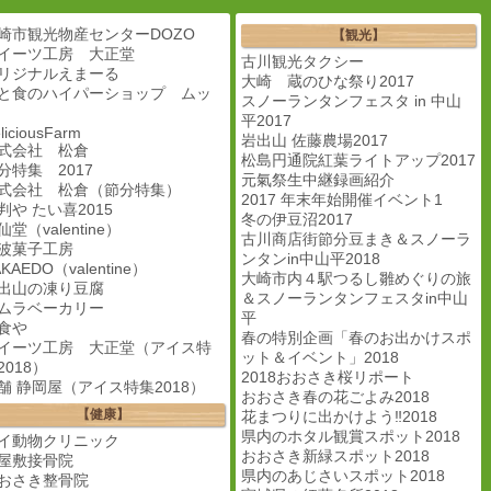
崎市観光物産センターDOZO
【観光】
イーツ工房 大正堂
古川観光タクシー
リジナルえまーる
大崎 蔵のひな祭り2017
と食のハイパーショップ ムッ
スノーランタンフェスタ in 中山
平2017
liciousFarm
岩出山 佐藤農場2017
式会社 松倉
松島円通院紅葉ライトアップ2017
分特集 2017
元氣祭生中継録画紹介
式会社 松倉（節分特集）
2017 年末年始開催イベント1
判や たい喜2015
冬の伊豆沼2017
仙堂（valentine）
古川商店街節分豆まき＆スノーラ
波菓子工房
ンタンin中山平2018
KAEDO（valentine）
大崎市内４駅つるし雛めぐりの旅
出山の凍り豆腐
＆スノーランタンフェスタin中山
ムラベーカリー
平
食や
春の特別企画「春のお出かけスポ
イーツ工房 大正堂（アイス特
ット＆イベント」2018
2018）
2018おおさき桜リポート
舗 静岡屋（アイス特集2018）
おおさき春の花ごよみ2018
【健康】
花まつりに出かけよう‼︎2018
県内のホタル観賞スポット2018
イ動物クリニック
おおさき新緑スポット2018
屋敷接骨院
県内のあじさいスポット2018
おさき整骨院