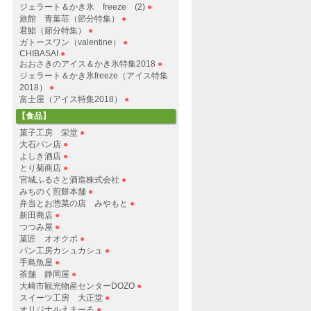
ジェラート＆かき氷 freeze (2)
●
旅館 青葉荘（節分特集）
●
君鮨（節分特集）
●
ガトースワン（valentine）
●
CHIBASAI
●
おおさきのアイス＆かき氷特集2018
●
ジェラート＆かき氷freeze（アイス特集
2018）
●
富士屋（アイス特集2018）
●
【食品】
菓子工房 栄堂
●
大石パン店
●
よしき酒店
●
とり菊商店
●
宮城ふるさと酒造株式会社
●
みちのく煎餅本舗
●
弁当とお惣菜の店 みやもと
●
新田商店
●
つつみ屋
●
菓匠 オオクボ
●
パン工房カシュカシュ
●
手島魚屋
●
茶舗 静岡屋
●
大崎市観光物産センターDOZO
●
スイーツ工房 大正堂
●
オリジナルえまーる
●