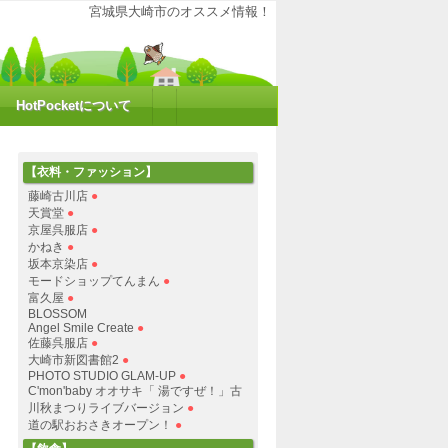
大崎の魅力を再発見！ポケットにHOTな情報をお届けするコミュニティサイトで
宮城県大崎市のオススメ情報！
HotPocketについて
【衣料・ファッション】
藤崎古川店
●
天賞堂
●
京屋呉服店
●
かねき
●
坂本京染店
●
モードショップてんまん
●
富久屋
●
BLOSSOM
Angel Smile Create
●
佐藤呉服店
●
大崎市新図書館2
●
PHOTO STUDIO GLAM-UP
●
C'mon'baby オオサキ「 湯ですぜ！」古
川秋まつりライブバージョン
●
道の駅おおさきオープン！
●