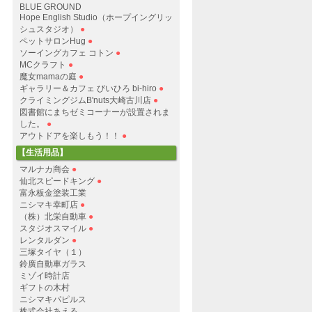
BLUE GROUND
Hope English Studio（ホープイングリッ
シュスタジオ）
●
ペットサロンHug
●
ソーイングカフェ コトン
●
MCクラフト
●
魔女mamaの庭
●
ギャラリー＆カフェ びいひろ bi-hiro
●
クライミングジムB'nuts大崎古川店
●
図書館にまちゼミコーナーが設置されま
した。
●
アウトドアを楽しもう！！
●
【生活用品】
マルナカ商会
●
仙北スピードキング
●
富永板金塗装工業
ニシマキ幸町店
●
（株）北栄自動車
●
スタジオスマイル
●
レンタルダン
●
三塚タイヤ（１）
鈴廣自動車ガラス
ミゾイ時計店
ギフトの木村
ニシマキパピルス
株式会社あえる