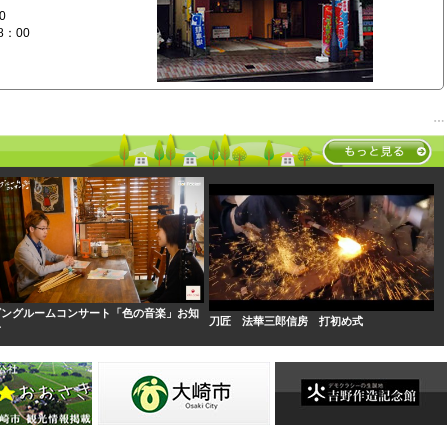
ビングルームコンサート「色の音楽」お知
刀匠 法華三郎信房 打初め式
せ