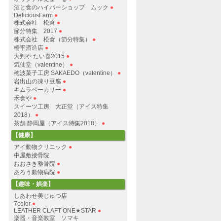
酒と食のハイパーショップ ムック
●
DeliciousFarm
●
株式会社 松倉
●
節分特集 2017
●
株式会社 松倉（節分特集）
●
橋平酒造店
●
大判や たい喜2015
●
気仙堂（valentine）
●
穂波菓子工房 SAKAEDO（valentine）
●
岩出山の凍り豆腐
●
キムラベーカリー
●
禾食や
●
スイーツ工房 大正堂（アイス特集
2018）
●
茶舗 静岡屋（アイス特集2018）
●
【健康】
アイ動物クリニック
●
中屋敷接骨院
おおさき整骨院
●
あろう動物病院
●
【趣味・娯楽】
しあわせ美じゅつ店
7color
●
LEATHER CLAFT ONE★STAR
●
楽器・音楽教室 ソマキ