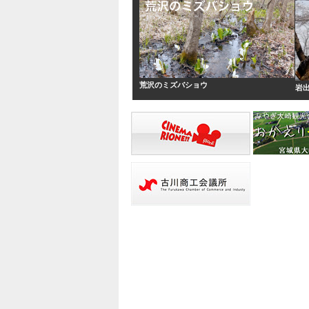
荒沢のミズバショウ
岩出