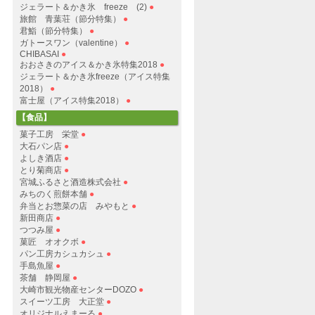
ジェラート＆かき氷 freeze (2)
●
旅館 青葉荘（節分特集）
●
君鮨（節分特集）
●
ガトースワン（valentine）
●
CHIBASAI
●
おおさきのアイス＆かき氷特集2018
●
ジェラート＆かき氷freeze（アイス特集
2018）
●
富士屋（アイス特集2018）
●
【食品】
菓子工房 栄堂
●
大石パン店
●
よしき酒店
●
とり菊商店
●
宮城ふるさと酒造株式会社
●
みちのく煎餅本舗
●
弁当とお惣菜の店 みやもと
●
新田商店
●
つつみ屋
●
菓匠 オオクボ
●
パン工房カシュカシュ
●
手島魚屋
●
茶舗 静岡屋
●
大崎市観光物産センターDOZO
●
スイーツ工房 大正堂
●
オリジナルえまーる
●