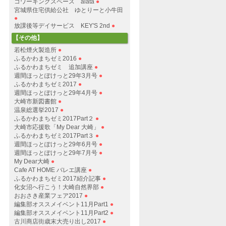
コワーキングスペース alata
●
宮城県住宅供給公社 ゆとりーと小牛田
●
放課後等デイサービス KEY'S 2nd
●
【その他】
若松煙火製造所
●
ふるかわまちゼミ2016
●
ふるかわまちゼミ 追加講座
●
週間ほっとぽけっと29年3月号
●
ふるかわまちゼミ2017
●
週間ほっとぽけっと29年4月号
●
大崎市新図書館
●
温泉総選挙2017
●
ふるかわまちゼミ2017Part２
●
大崎市応援歌「My Dear 大崎」
●
ふるかわまちゼミ2017Part３
●
週間ほっとぽけっと29年6月号
●
週間ほっとぽけっと29年7月号
●
My Dear大崎
●
Cafe AT HOME バレエ講座
●
ふるかわまちゼミ2017紹介記事
●
化女沼へ行こう！大崎自然界部
●
おおさき産業フェア2017
●
編集部オススメイベント11月Part1
●
編集部オススメイベント11月Part2
●
古川商店街歳末大売り出し2017
●