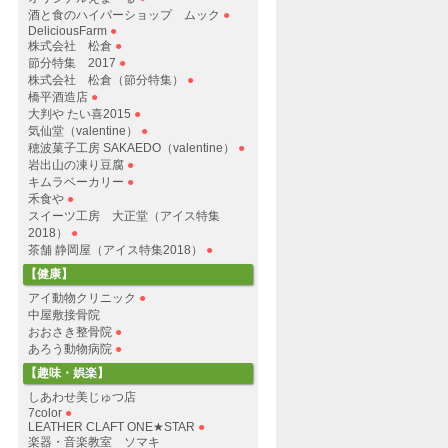
酒と食のハイパーショップ ムック
●
DeliciousFarm
●
株式会社 松倉
●
節分特集 2017
●
株式会社 松倉（節分特集）
●
橋平酒造店
●
大判や たい喜2015
●
気仙堂（valentine）
●
穂波菓子工房 SAKAEDO（valentine）
●
岩出山の凍り豆腐
●
キムラベーカリー
●
禾食や
●
スイーツ工房 大正堂（アイス特集
2018）
●
茶舗 静岡屋（アイス特集2018）
●
【健康】
アイ動物クリニック
●
中屋敷接骨院
おおさき整骨院
●
あろう動物病院
●
【趣味・娯楽】
しあわせ美じゅつ店
7color
●
LEATHER CLAFT ONE★STAR
●
楽器・音楽教室 ソマキ