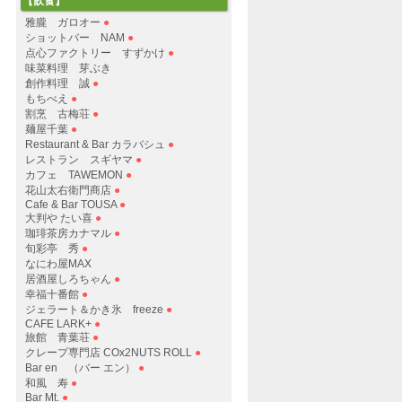
【飲食】
雅朧 ガロオー
●
ショットバー NAM
●
点心ファクトリー すずかけ
●
味菜料理 芽ぶき
創作料理 誠
●
もちべえ
●
割烹 古梅荘
●
麺屋千葉
●
Restaurant & Bar カラバシュ
●
レストラン スギヤマ
●
カフェ TAWEMON
●
花山太右衛門商店
●
Cafe & Bar TOUSA
●
大判や たい喜
●
珈琲茶房カナマル
●
旬彩亭 秀
●
なにわ屋MAX
居酒屋しろちゃん
●
幸福十番館
●
ジェラート＆かき氷 freeze
●
CAFE LARK+
●
旅館 青葉荘
●
クレープ専門店 COx2NUTS ROLL
●
Bar en （バー エン）
●
和風 寿
●
Bar Mt.
●