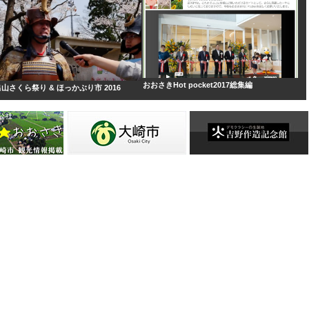
おおさきHot pocket2017総集編
山さくら祭り & ほっかぶり市 2016