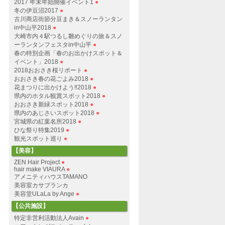
2017 年末年始開催イベント1
●
冬の伊豆沼2017
●
古川商店街節分豆まき＆スノーランタン
in中山平2018
●
大崎市内４駅つるし雛めぐりの旅＆スノ
ーランタンフェスタin中山平
●
春の特別企画「春のお出かけスポット＆
イベント」2018
●
2018おおさき桜リポート
●
おおさき春の花ごよみ2018
●
花まつりに出かけよう‼︎2018
●
県内のホタル観賞スポット2018
●
おおさき新緑スポット2018
●
県内のあじさいスポット2018
●
宮城県の紅葉名所2018
●
ひな祭り特集2019
●
観光スポット巡り
●
【美容】
ZEN Hair Project
●
hair make VIAURA
●
アメニティハウスTAMANO
美容室カサブランカ
美容堂ULaLa by Ange
●
【公共施設】
特定非営利活動法人Avain
●