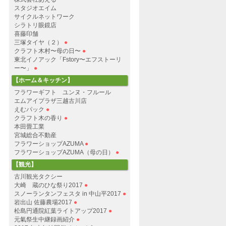
スタジオエイム
サイクルネットワーク
シラトリ眼鏡店
喜藤印舗
三塚タイヤ（２）
●
クラフト木村〜母の日〜
●
東北イノアック「Fstory〜エフストーリ
ー〜」
●
【ホーム＆キッチン】
フラワーギフト ユンヌ・フルール
エムアイプラザ三越古川店
えむパック
●
クラフト木の香り
●
本田畳工業
宮城総合不動産
フラワーショップAZUMA
●
フラワーショップAZUMA（母の日）
●
【観光】
古川観光タクシー
大崎 蔵のひな祭り2017
●
スノーランタンフェスタ in 中山平2017
●
岩出山 佐藤農場2017
●
松島円通院紅葉ライトアップ2017
●
元氣祭生中継録画紹介
●