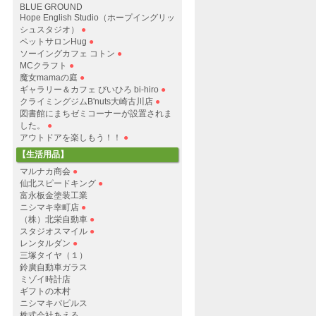
BLUE GROUND
Hope English Studio（ホープイングリッ
シュスタジオ）
●
ペットサロンHug
●
ソーイングカフェ コトン
●
MCクラフト
●
魔女mamaの庭
●
ギャラリー＆カフェ びいひろ bi-hiro
●
クライミングジムB'nuts大崎古川店
●
図書館にまちゼミコーナーが設置されま
した。
●
アウトドアを楽しもう！！
●
【生活用品】
マルナカ商会
●
仙北スピードキング
●
富永板金塗装工業
ニシマキ幸町店
●
（株）北栄自動車
●
スタジオスマイル
●
レンタルダン
●
三塚タイヤ（１）
鈴廣自動車ガラス
ミゾイ時計店
ギフトの木村
ニシマキパピルス
株式会社あえる