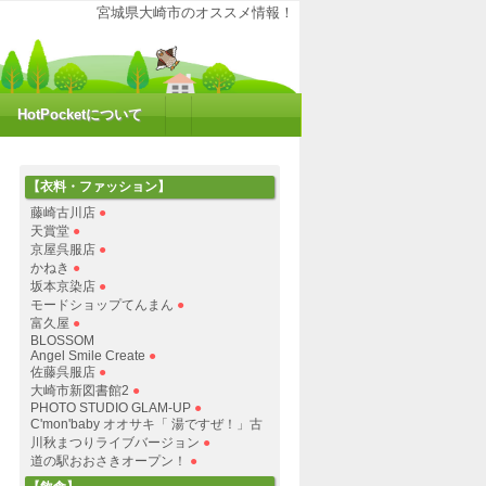
大崎の魅力を再発見！ポケットにHOTな情報をお届けするコミュニティサイトで
宮城県大崎市のオススメ情報！
HotPocketについて
【衣料・ファッション】
藤崎古川店
●
天賞堂
●
京屋呉服店
●
かねき
●
坂本京染店
●
モードショップてんまん
●
富久屋
●
BLOSSOM
Angel Smile Create
●
佐藤呉服店
●
大崎市新図書館2
●
PHOTO STUDIO GLAM-UP
●
C'mon'baby オオサキ「 湯ですぜ！」古
川秋まつりライブバージョン
●
道の駅おおさきオープン！
●