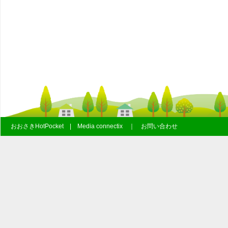
おおさきHotPocket | Media connectix ｜ お問い合わせ