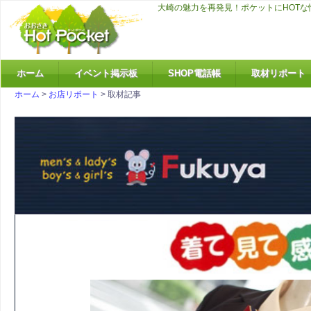
大崎の魅力を再発見！ポケットにHOT
ホーム
イベント掲示板
SHOP電話帳
取材リポート
ホーム
>
お店リポート
> 取材記事