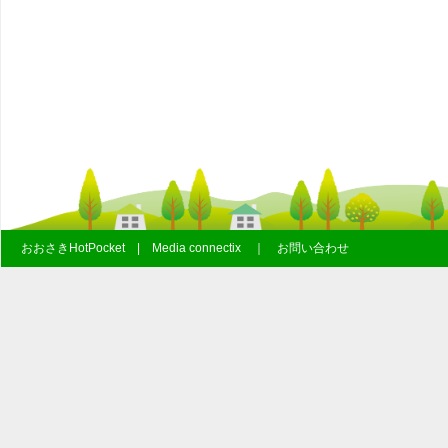
おおさきHotPocket | Media connectix ｜ お問い合わせ