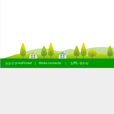
おおさきHotPocket | Media connectix ｜ お問い合わせ