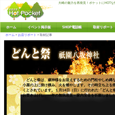
大崎の魅力を再発見！ポケットにHOT
ホーム
イベント掲示板
SHOP電話帳
取材リポート
ホーム
>
お店リポート
> 取材記事