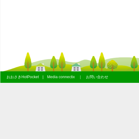
おおさきHotPocket | Media connectix ｜ お問い合わせ