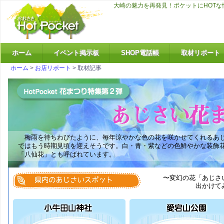
大崎の魅力を再発見！ポケットにHOT
ホーム
イベント掲示板
SHOP電話帳
取材リポート
ホーム
>
お店リポート
> 取材記事