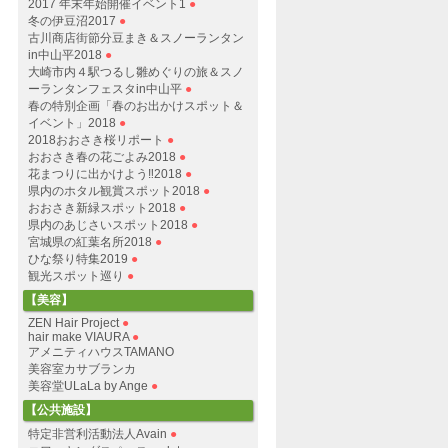
2017 年末年始開催イベント1
●
冬の伊豆沼2017
●
古川商店街節分豆まき＆スノーランタン
in中山平2018
●
大崎市内４駅つるし雛めぐりの旅＆スノ
ーランタンフェスタin中山平
●
春の特別企画「春のお出かけスポット＆
イベント」2018
●
2018おおさき桜リポート
●
おおさき春の花ごよみ2018
●
花まつりに出かけよう‼︎2018
●
県内のホタル観賞スポット2018
●
おおさき新緑スポット2018
●
県内のあじさいスポット2018
●
宮城県の紅葉名所2018
●
ひな祭り特集2019
●
観光スポット巡り
●
【美容】
ZEN Hair Project
●
hair make VIAURA
●
アメニティハウスTAMANO
美容室カサブランカ
美容堂ULaLa by Ange
●
【公共施設】
特定非営利活動法人Avain
●