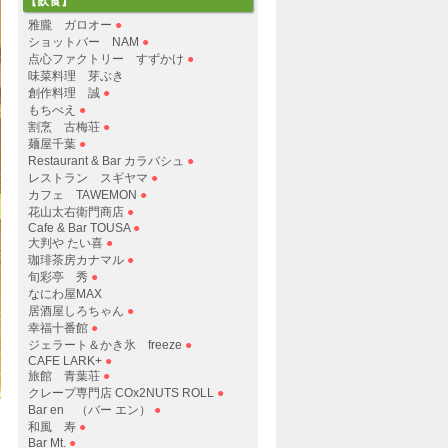
【飲食】
雅朧 ガロオー
●
ショットバー NAM
●
点心ファクトリー すずかけ
●
味菜料理 芽ぶき
創作料理 誠
●
もちべえ
●
割烹 古梅荘
●
麺屋千葉
●
Restaurant & Bar カラバシュ
●
レストラン スギヤマ
●
カフェ TAWEMON
●
花山太右衛門商店
●
Cafe & Bar TOUSA
●
大判や たい喜
●
珈琲茶房カナマル
●
旬彩亭 秀
●
なにわ屋MAX
居酒屋しろちゃん
●
幸福十番館
●
ジェラート＆かき氷 freeze
●
CAFE LARK+
●
旅館 青葉荘
●
クレープ専門店 COx2NUTS ROLL
●
Bar en （バー エン）
●
和風 寿
●
Bar Mt.
●