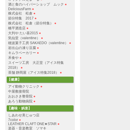
酒と食のハイパーショップ ムック
●
DeliciousFarm
●
株式会社 松倉
●
節分特集 2017
●
株式会社 松倉（節分特集）
●
橋平酒造店
●
大判や たい喜2015
●
気仙堂（valentine）
●
穂波菓子工房 SAKAEDO（valentine）
●
岩出山の凍り豆腐
●
キムラベーカリー
●
禾食や
●
スイーツ工房 大正堂（アイス特集
2018）
●
茶舗 静岡屋（アイス特集2018）
●
【健康】
アイ動物クリニック
●
中屋敷接骨院
おおさき整骨院
●
あろう動物病院
●
【趣味・娯楽】
しあわせ美じゅつ店
7color
●
LEATHER CLAFT ONE★STAR
●
楽器・音楽教室 ソマキ