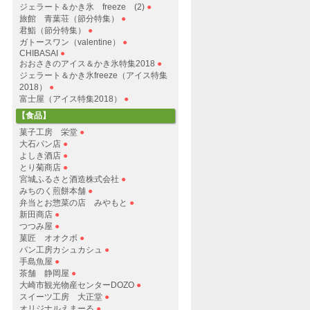
ジェラート＆かき氷 freeze (2)
●
旅館 青葉荘（節分特集）
●
君鮨（節分特集）
●
ガトースワン（valentine）
●
CHIBASAI
●
おおさきのアイス＆かき氷特集2018
●
ジェラート＆かき氷freeze（アイス特集
2018）
●
富士屋（アイス特集2018）
●
【食品】
菓子工房 栄堂
●
大石パン店
●
よしき酒店
●
とり菊商店
●
宮城ふるさと酒造株式会社
●
みちのく煎餅本舗
●
弁当とお惣菜の店 みやもと
●
新田商店
●
つつみ屋
●
菓匠 オオクボ
●
パン工房カシュカシュ
●
手島魚屋
●
茶舗 静岡屋
●
大崎市観光物産センターDOZO
●
スイーツ工房 大正堂
●
オリジナルえまーる
●