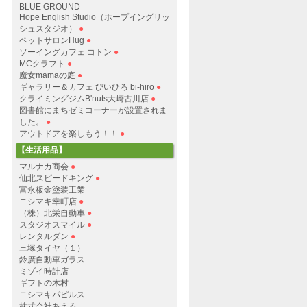
BLUE GROUND
Hope English Studio（ホープイングリッ
シュスタジオ）
●
ペットサロンHug
●
ソーイングカフェ コトン
●
MCクラフト
●
魔女mamaの庭
●
ギャラリー＆カフェ びいひろ bi-hiro
●
クライミングジムB'nuts大崎古川店
●
図書館にまちゼミコーナーが設置されま
した。
●
アウトドアを楽しもう！！
●
【生活用品】
マルナカ商会
●
仙北スピードキング
●
富永板金塗装工業
ニシマキ幸町店
●
（株）北栄自動車
●
スタジオスマイル
●
レンタルダン
●
三塚タイヤ（１）
鈴廣自動車ガラス
ミゾイ時計店
ギフトの木村
ニシマキパピルス
株式会社あえる