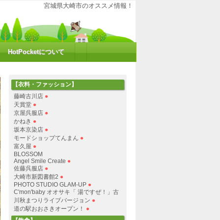
大崎の魅力を再発見！ポケットにHOTな情報をお届けするコミュニティサイトで
宮城県大崎市のオススメ情報！
HotPocketについて
【衣料・ファッション】
藤崎古川店
●
天賞堂
●
京屋呉服店
●
かねき
●
坂本京染店
●
モードショップてんまん
●
富久屋
●
BLOSSOM
Angel Smile Create
●
佐藤呉服店
●
大崎市新図書館2
●
PHOTO STUDIO GLAM-UP
●
C'mon'baby オオサキ「 湯ですぜ！」古
川秋まつりライブバージョン
●
道の駅おおさきオープン！
●