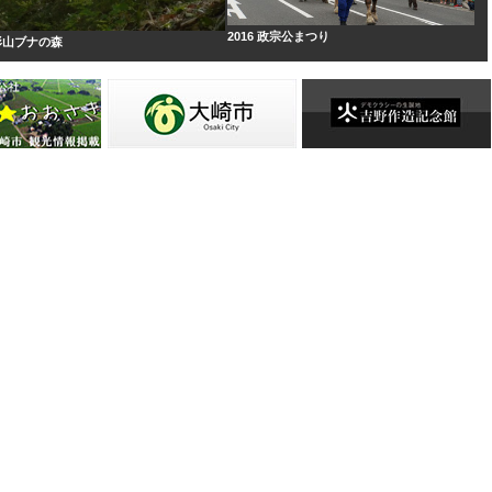
2016 政宗公まつり
形山ブナの森