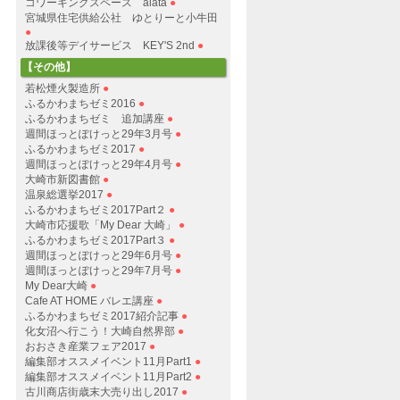
コワーキングスペース alata
●
宮城県住宅供給公社 ゆとりーと小牛田
●
放課後等デイサービス KEY'S 2nd
●
【その他】
若松煙火製造所
●
ふるかわまちゼミ2016
●
ふるかわまちゼミ 追加講座
●
週間ほっとぽけっと29年3月号
●
ふるかわまちゼミ2017
●
週間ほっとぽけっと29年4月号
●
大崎市新図書館
●
温泉総選挙2017
●
ふるかわまちゼミ2017Part２
●
大崎市応援歌「My Dear 大崎」
●
ふるかわまちゼミ2017Part３
●
週間ほっとぽけっと29年6月号
●
週間ほっとぽけっと29年7月号
●
My Dear大崎
●
Cafe AT HOME バレエ講座
●
ふるかわまちゼミ2017紹介記事
●
化女沼へ行こう！大崎自然界部
●
おおさき産業フェア2017
●
編集部オススメイベント11月Part1
●
編集部オススメイベント11月Part2
●
古川商店街歳末大売り出し2017
●