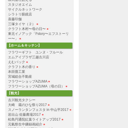
スタジオエイム
サイクルネットワーク
シラトリ眼鏡店
喜藤印舗
三塚タイヤ（２）
●
クラフト木村〜母の日〜
●
東北イノアック「Fstory〜エフストーリ
ー〜」
●
【ホーム＆キッチン】
フラワーギフト ユンヌ・フルール
エムアイプラザ三越古川店
えむパック
●
クラフト木の香り
●
本田畳工業
宮城総合不動産
フラワーショップAZUMA
●
フラワーショップAZUMA（母の日）
●
【観光】
古川観光タクシー
大崎 蔵のひな祭り2017
●
スノーランタンフェスタ in 中山平2017
●
岩出山 佐藤農場2017
●
松島円通院紅葉ライトアップ2017
●
元氣祭生中継録画紹介
●