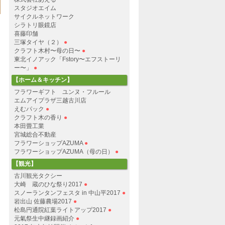
スタジオエイム
サイクルネットワーク
シラトリ眼鏡店
喜藤印舗
三塚タイヤ（２）
●
クラフト木村〜母の日〜
●
東北イノアック「Fstory〜エフストーリ
ー〜」
●
【ホーム＆キッチン】
フラワーギフト ユンヌ・フルール
エムアイプラザ三越古川店
えむパック
●
クラフト木の香り
●
本田畳工業
宮城総合不動産
フラワーショップAZUMA
●
フラワーショップAZUMA（母の日）
●
【観光】
古川観光タクシー
大崎 蔵のひな祭り2017
●
スノーランタンフェスタ in 中山平2017
●
岩出山 佐藤農場2017
●
松島円通院紅葉ライトアップ2017
●
元氣祭生中継録画紹介
●