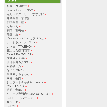
【飲食】
雅朧 ガロオー
●
ショットバー NAM
●
点心ファクトリー すずかけ
●
味菜料理 芽ぶき
創作料理 誠
●
もちべえ
●
割烹 古梅荘
●
麺屋千葉
●
Restaurant & Bar カラバシュ
●
レストラン スギヤマ
●
カフェ TAWEMON
●
花山太右衛門商店
●
Cafe & Bar TOUSA
●
大判や たい喜
●
珈琲茶房カナマル
●
旬彩亭 秀
●
なにわ屋MAX
居酒屋しろちゃん
●
幸福十番館
●
ジェラート＆かき氷 freeze
●
CAFE LARK+
●
旅館 青葉荘
●
クレープ専門店 COx2NUTS ROLL
●
Bar en （バー エン）
●
和風 寿
●
Bar Mt.
●