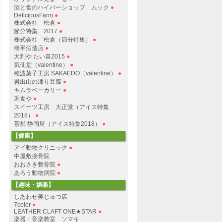
酒と食のハイパーショップ ムック
●
DeliciousFarm
●
株式会社 松倉
●
節分特集 2017
●
株式会社 松倉（節分特集）
●
橋平酒造店
●
大判や たい喜2015
●
気仙堂（valentine）
●
穂波菓子工房 SAKAEDO（valentine）
●
岩出山の凍り豆腐
●
キムラベーカリー
●
禾食や
●
スイーツ工房 大正堂（アイス特集
2018）
●
茶舗 静岡屋（アイス特集2018）
●
【健康】
アイ動物クリニック
●
中屋敷接骨院
おおさき整骨院
●
あろう動物病院
●
【趣味・娯楽】
しあわせ美じゅつ店
7color
●
LEATHER CLAFT ONE★STAR
●
楽器・音楽教室 ソマキ