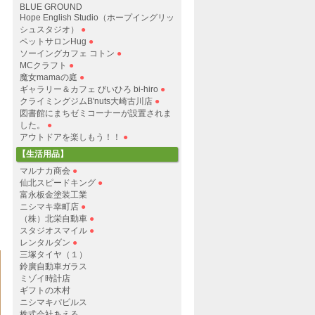
BLUE GROUND
Hope English Studio（ホープイングリッ
シュスタジオ）
●
ペットサロンHug
●
ソーイングカフェ コトン
●
MCクラフト
●
魔女mamaの庭
●
ギャラリー＆カフェ びいひろ bi-hiro
●
クライミングジムB'nuts大崎古川店
●
図書館にまちゼミコーナーが設置されま
した。
●
アウトドアを楽しもう！！
●
【生活用品】
マルナカ商会
●
仙北スピードキング
●
富永板金塗装工業
ニシマキ幸町店
●
（株）北栄自動車
●
スタジオスマイル
●
レンタルダン
●
三塚タイヤ（１）
鈴廣自動車ガラス
ミゾイ時計店
ギフトの木村
ニシマキパピルス
株式会社あえる