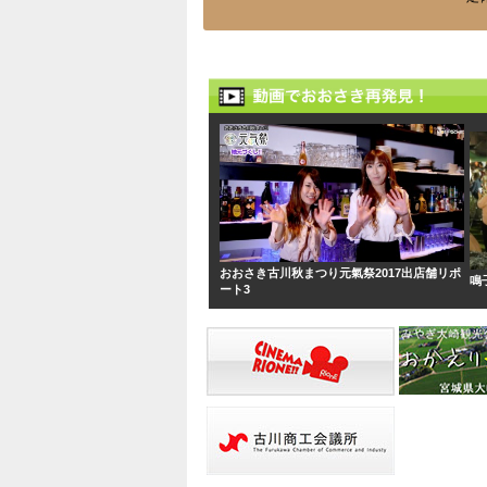
おおさき古川秋まつり元氣祭2017出店舗リポ
鳴
ート3