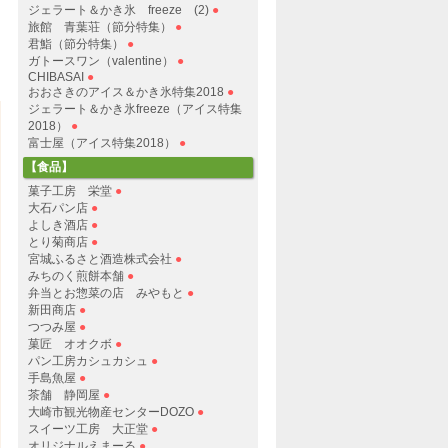
ジェラート＆かき氷 freeze (2)
●
旅館 青葉荘（節分特集）
●
君鮨（節分特集）
●
ガトースワン（valentine）
●
CHIBASAI
●
おおさきのアイス＆かき氷特集2018
●
ジェラート＆かき氷freeze（アイス特集
2018）
●
富士屋（アイス特集2018）
●
【食品】
菓子工房 栄堂
●
大石パン店
●
よしき酒店
●
とり菊商店
●
宮城ふるさと酒造株式会社
●
みちのく煎餅本舗
●
弁当とお惣菜の店 みやもと
●
新田商店
●
つつみ屋
●
菓匠 オオクボ
●
パン工房カシュカシュ
●
手島魚屋
●
茶舗 静岡屋
●
大崎市観光物産センターDOZO
●
スイーツ工房 大正堂
●
オリジナルえまーる
●