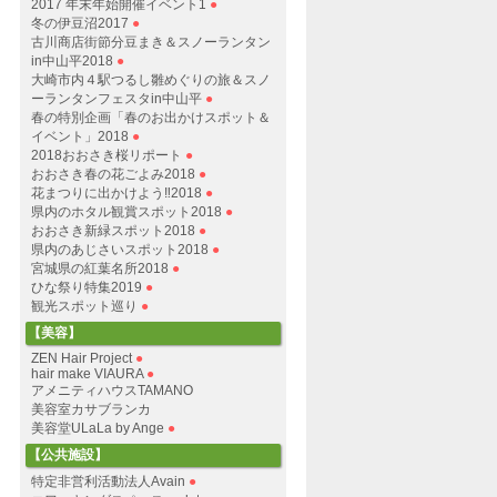
2017 年末年始開催イベント1
●
冬の伊豆沼2017
●
古川商店街節分豆まき＆スノーランタン
in中山平2018
●
大崎市内４駅つるし雛めぐりの旅＆スノ
ーランタンフェスタin中山平
●
春の特別企画「春のお出かけスポット＆
イベント」2018
●
2018おおさき桜リポート
●
おおさき春の花ごよみ2018
●
花まつりに出かけよう‼︎2018
●
県内のホタル観賞スポット2018
●
おおさき新緑スポット2018
●
県内のあじさいスポット2018
●
宮城県の紅葉名所2018
●
ひな祭り特集2019
●
観光スポット巡り
●
【美容】
ZEN Hair Project
●
hair make VIAURA
●
アメニティハウスTAMANO
美容室カサブランカ
美容堂ULaLa by Ange
●
【公共施設】
特定非営利活動法人Avain
●