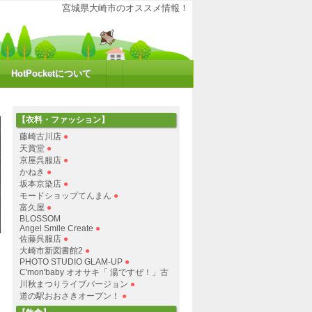
大崎の魅力を再発見！ポケットにHOTな情報をお届けするコミュニティサイトで
宮城県大崎市のオススメ情報！
HotPocketについて
【衣料・ファッション】
藤崎古川店
●
天賞堂
●
京屋呉服店
●
かねき
●
坂本京染店
●
モードショップてんまん
●
富久屋
●
BLOSSOM
Angel Smile Create
●
佐藤呉服店
●
大崎市新図書館2
●
PHOTO STUDIO GLAM-UP
●
C'mon'baby オオサキ「 湯ですぜ！」古
川秋まつりライブバージョン
●
道の駅おおさきオープン！
●