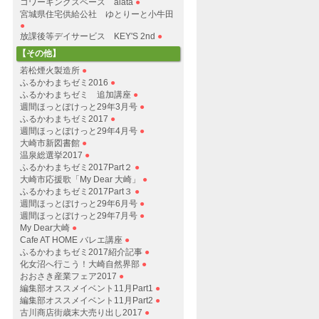
コワーキングスペース alata
●
宮城県住宅供給公社 ゆとりーと小牛田
●
放課後等デイサービス KEY'S 2nd
●
【その他】
若松煙火製造所
●
ふるかわまちゼミ2016
●
ふるかわまちゼミ 追加講座
●
週間ほっとぽけっと29年3月号
●
ふるかわまちゼミ2017
●
週間ほっとぽけっと29年4月号
●
大崎市新図書館
●
温泉総選挙2017
●
ふるかわまちゼミ2017Part２
●
大崎市応援歌「My Dear 大崎」
●
ふるかわまちゼミ2017Part３
●
週間ほっとぽけっと29年6月号
●
週間ほっとぽけっと29年7月号
●
My Dear大崎
●
Cafe AT HOME バレエ講座
●
ふるかわまちゼミ2017紹介記事
●
化女沼へ行こう！大崎自然界部
●
おおさき産業フェア2017
●
編集部オススメイベント11月Part1
●
編集部オススメイベント11月Part2
●
古川商店街歳末大売り出し2017
●