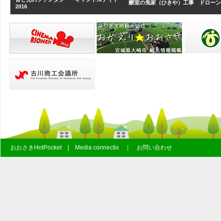
醸室の曳家（ひきや）工事 ドローン
2016
おおさきHotPocket | Media connectix ｜ お問い合わせ