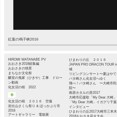
紅葉の鳴子峡2016
HIROMI WATANABE PV
ひまわりの丘 ２０１６
おおさき2018総集編
JAPAN PRO DRACON TOUR i
おおさきの情景
城
まちなか文化祭
リビングコンサート〜夏はやて
醸室の曳家（ひきや）工事 ドロー
パタ崎さん化女沼へゆく
ン動画
飛べ！パタ崎さん 〜大崎市民
化女沼の桜 2022
院〜
南原ホタルの里2017
春
大崎市応援歌「My Dear 大崎」
化女沼の桜 ２０１６ 空撮
「My Dear 大崎」イガグリ千
岩出山さくら祭り & ほっかぶり市
インタビュー
2016
ひまわりの丘2017大崎市三本木
アートギャラリー 電箱展
2018おおさき花火大会