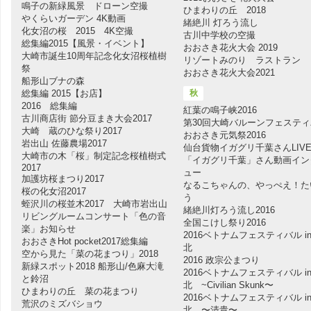
鳴子の新緑風景 ドローン空撮
ひまわりの丘 2018
やくらいガーデン 4K動画
緒絶川 灯ろう流し
化女沼の桜 2015 4K空撮
古川中学校の空撮
総集編2015【風景・イベント】
おおさき花火大会 2019
大崎市誕生10周年記念化女沼桜植樹
リゾートみのり ラストラン
祭
おおさき花火大会2021
船形山ブナの森
総集編 2015【お店】
秋
2016 総集編
紅葉の鳴子峡2016
古川商店街 節分豆まき大会2017
第30回大崎バルーンフェステ
大崎 蔵のひな祭り2017
おおさき元気祭2016
岩出山 佐藤農場2017
仙台貨物イガグリ千葉さんLIV
大崎市の木「桜」制定記念桜植樹式
「イガグリ千葉」さん動画イン
2017
ュー
加護坊桜まつり2017
なるこちゃんの、やっぺえ！た
桜の化女沼2017
う
蛭沢川の桜並木2017 大崎市岩出山
緒絶川灯ろう流し2016
リビングルームコンサート「色の音
全国こけし祭り2016
楽」お知らせ
2016ベトナムフェスティバル in
おおさきHot pocket2017総集編
北
空から見た「菜の花まつり」2018
2016 政宗公まつり
新緑スポット2018 船形山/色麻大滝
2016ベトナムフェスティバル in
と鈴沼
北 ~Civilian Skunk〜
ひまわりの丘 菜の花まつり
2016ベトナムフェスティバル in
荒沢のミズバショウ
北 〜清貴〜