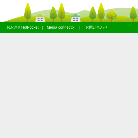
おおさきHotPocket | Media connectix ｜ お問い合わせ