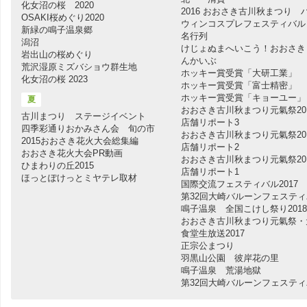
化女沼の桜 2020
2016 おおさき古川秋まつり 
OSAKI桜めぐり2020
ウィンコスプレフェスティバル
新緑の鳴子温泉郷
名行列
潟沼
けじょぬまへいこう！おおさき
岩出山の桜めぐり
んかいぶ
荒沢湿原ミズバショウ群生地
ホッキー賞受賞「大研工業」
化女沼の桜 2023
ホッキー賞受賞「富士精密」
ホッキー賞受賞「キョーユー」
夏
おおさき古川秋まつり元氣祭20
古川まつり ステージイベント
店舗リポート3
四季彩通りおかみさん会 旬の市
おおさき古川秋まつり元氣祭20
2015おおさき花火大会総集編
店舗リポート2
おおさき花火大会PR動画
おおさき古川秋まつり元氣祭20
ひまわりの丘2015
店舗リポート1
ほっとぽけっとミヤテレ取材
国際交流フェスティバル2017
第32回大崎バルーンフェステ
鳴子温泉 全国こけし祭り2018
おおさき古川秋まつり元氣祭・
食堂生放送2017
正宗公まつり
羽黒山公園 彼岸花の里
鳴子温泉 荒湯地獄
第32回大崎バルーンフェステ