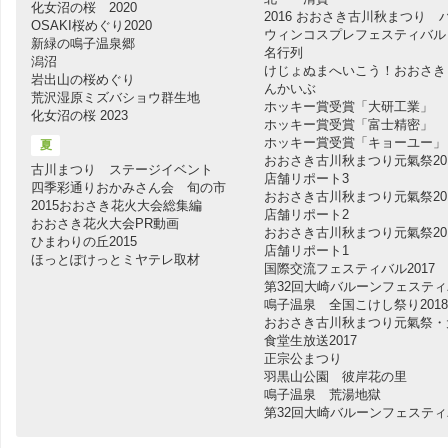
化女沼の桜 2020
2016 おおさき古川秋まつり 
OSAKI桜めぐり2020
ウィンコスプレフェスティバル
新緑の鳴子温泉郷
名行列
潟沼
けじょぬまへいこう！おおさき
岩出山の桜めぐり
んかいぶ
荒沢湿原ミズバショウ群生地
ホッキー賞受賞「大研工業」
化女沼の桜 2023
ホッキー賞受賞「富士精密」
ホッキー賞受賞「キョーユー」
夏
おおさき古川秋まつり元氣祭20
古川まつり ステージイベント
店舗リポート3
四季彩通りおかみさん会 旬の市
おおさき古川秋まつり元氣祭20
2015おおさき花火大会総集編
店舗リポート2
おおさき花火大会PR動画
おおさき古川秋まつり元氣祭20
ひまわりの丘2015
店舗リポート1
ほっとぽけっとミヤテレ取材
国際交流フェスティバル2017
第32回大崎バルーンフェステ
鳴子温泉 全国こけし祭り2018
おおさき古川秋まつり元氣祭・
食堂生放送2017
正宗公まつり
羽黒山公園 彼岸花の里
鳴子温泉 荒湯地獄
第32回大崎バルーンフェステ