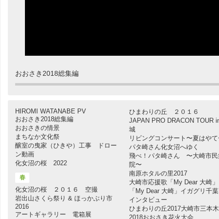
おおさき2018総集編
HIROMI WATANABE PV
ひまわりの丘 ２０１６
おおさき2018総集編
JAPAN PRO DRACON TOUR i
おおさきの情景
城
まちなか文化祭
リビングコンサート〜夏はやて
醸室の曳家（ひきや）工事 ドロー
パタ崎さん化女沼へゆく
ン動画
飛べ！パタ崎さん 〜大崎市民
化女沼の桜 2022
院〜
南原ホタルの里2017
春
大崎市応援歌「My Dear 大崎」
化女沼の桜 ２０１６ 空撮
「My Dear 大崎」イガグリ千
岩出山さくら祭り & ほっかぶり市
インタビュー
2016
ひまわりの丘2017大崎市三本木
アートギャラリー 電箱展
2018おおさき花火大会