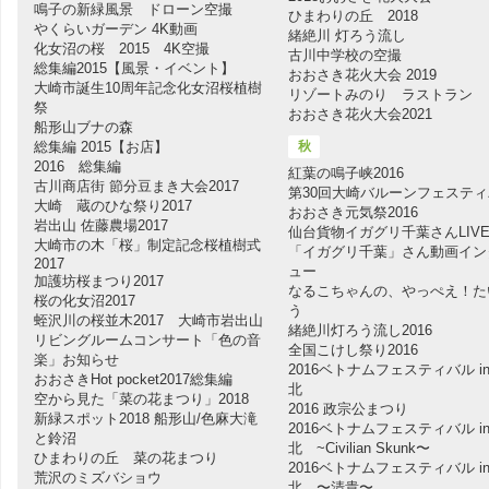
鳴子の新緑風景 ドローン空撮
ひまわりの丘 2018
やくらいガーデン 4K動画
緒絶川 灯ろう流し
化女沼の桜 2015 4K空撮
古川中学校の空撮
総集編2015【風景・イベント】
おおさき花火大会 2019
大崎市誕生10周年記念化女沼桜植樹
リゾートみのり ラストラン
祭
おおさき花火大会2021
船形山ブナの森
総集編 2015【お店】
秋
2016 総集編
紅葉の鳴子峡2016
古川商店街 節分豆まき大会2017
第30回大崎バルーンフェステ
大崎 蔵のひな祭り2017
おおさき元気祭2016
岩出山 佐藤農場2017
仙台貨物イガグリ千葉さんLIV
大崎市の木「桜」制定記念桜植樹式
「イガグリ千葉」さん動画イン
2017
ュー
加護坊桜まつり2017
なるこちゃんの、やっぺえ！た
桜の化女沼2017
う
蛭沢川の桜並木2017 大崎市岩出山
緒絶川灯ろう流し2016
リビングルームコンサート「色の音
全国こけし祭り2016
楽」お知らせ
2016ベトナムフェスティバル in
おおさきHot pocket2017総集編
北
空から見た「菜の花まつり」2018
2016 政宗公まつり
新緑スポット2018 船形山/色麻大滝
2016ベトナムフェスティバル in
と鈴沼
北 ~Civilian Skunk〜
ひまわりの丘 菜の花まつり
2016ベトナムフェスティバル in
荒沢のミズバショウ
北 〜清貴〜