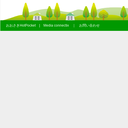
おおさきHotPocket | Media connectix ｜ お問い合わせ