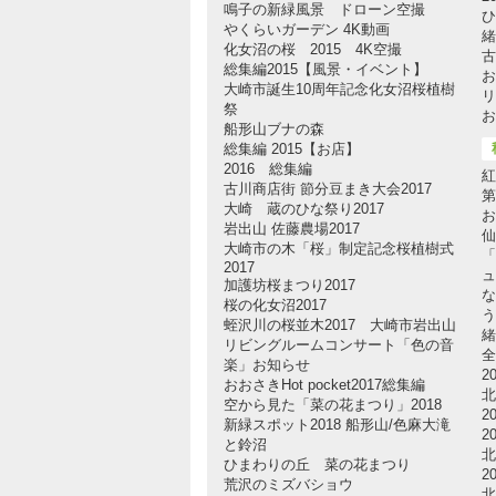
鳴子の新緑風景 ドローン空撮
ひ
やくらいガーデン 4K動画
緒
化女沼の桜 2015 4K空撮
古
総集編2015【風景・イベント】
お
大崎市誕生10周年記念化女沼桜植樹
リ
祭
お
船形山ブナの森
総集編 2015【お店】
2016 総集編
紅
古川商店街 節分豆まき大会2017
第
大崎 蔵のひな祭り2017
お
岩出山 佐藤農場2017
仙
大崎市の木「桜」制定記念桜植樹式
「
2017
ュ
加護坊桜まつり2017
な
桜の化女沼2017
う
蛭沢川の桜並木2017 大崎市岩出山
緒
リビングルームコンサート「色の音
全
楽」お知らせ
2
おおさきHot pocket2017総集編
空から見た「菜の花まつり」2018
2
新緑スポット2018 船形山/色麻大滝
2
と鈴沼
北
ひまわりの丘 菜の花まつり
2
荒沢のミズバショウ
北