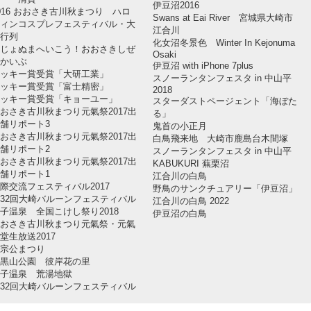
伊豆沼2016
016 おおさき古川秋まつり ハロ
Swans at Eai River 宮城県大崎市
ィンコスプレフェスティバル・大
江合川
行列
化女沼冬景色 Winter In Kejonuma
じょぬまへいこう！おおさきしぜ
Osaki
かいぶ
伊豆沼 with iPhone 7plus
ッキー賞受賞「大研工業」
スノーランタンフェスタ in 中山平
ッキー賞受賞「富士精密」
2018
ッキー賞受賞「キョーユー」
スターダストページェント「海ぼた
おさき古川秋まつり元氣祭2017出
る」
舗リポート3
鬼首の小正月
おさき古川秋まつり元氣祭2017出
白鳥飛来地 大崎市鹿島台木間塚
舗リポート2
スノーランタンフェスタ in 中山平
おさき古川秋まつり元氣祭2017出
KABUKURI 蕪栗沼
舗リポート1
江合川の白鳥
際交流フェスティバル2017
野鳥のサンクチュアリー「伊豆沼」
32回大崎バルーンフェスティバル
江合川の白鳥 2022
子温泉 全国こけし祭り2018
伊豆沼の白鳥
おさき古川秋まつり元氣祭・元氣
堂生放送2017
宗公まつり
黒山公園 彼岸花の里
子温泉 荒湯地獄
32回大崎バルーンフェスティバル