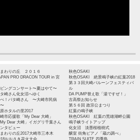
」
まわりの丘 ２０１６
秋色OSAKI
APAN PRO DRACON TOUR in 宮
秋色OSAKI 絶景鳴子峡の紅葉2018
第３３回大崎バルーンフェスティバ
ビングコンサート〜夏はやて〜
ル
タ崎さん化女沼へゆく
DA PUMP替え歌「湯ですぜ！」
べ！パタ崎さん 〜大崎市民病
古高祭お知らせ
〜
第５６回 政宗公まつり
原ホタルの里2017
紅葉の鳴子峡
崎市応援歌「My Dear 大崎」
秋色OSAKI 紅葉の荒雄湖畔公園
My Dear 大崎」イガグリ千葉さん
鳴子峡ライトアップ
ンタビュー
化女沼 淡墨桜植樹式
まわりの丘2017大崎市三本木
醸室 街角ピアノ「蔵の調べ」
018おおさき花火大会
TRAIN SUITE 四季島