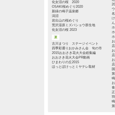
化女沼の桜 2020
2
OSAKI桜めぐり2020
ウ
新緑の鳴子温泉郷
名
潟沼
け
岩出山の桜めぐり
ん
荒沢湿原ミズバショウ群生地
ホ
化女沼の桜 2023
ホ
ホ
夏
お
古川まつり ステージイベント
店
四季彩通りおかみさん会 旬の市
お
2015おおさき花火大会総集編
店
おおさき花火大会PR動画
お
ひまわりの丘2015
店
ほっとぽけっとミヤテレ取材
国
第
鳴
お
食
正
羽
鳴
第