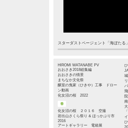
スターダストページェント「海ぼたる
HIROMI WATANABE PV
ひ
おおさき2018総集編
J
おおさきの情景
城
まちなか文化祭
リ
醸室の曳家（ひきや）工事 ドロー
パ
ン動画
飛
化女沼の桜 2022
院
南
春
大
化女沼の桜 ２０１６ 空撮
「
岩出山さくら祭り & ほっかぶり市
イ
2016
ひ
アートギャラリー 電箱展
2