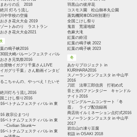
まわりの丘 2018
羽黒山の彼岸花
絶川 灯ろう流し
コスモス園 松山御本丸公園
川中学校の空撮
蒸気機関車D51特別運行
おさき花火大会 2019
全国こけし祭り
ゾートみのり ラストラン
鬼首 荒湯地獄
おさき花火大会2021
色麻大滝
紅葉の鈴沼
秋
紅葉の鳴子峡 2022
葉の鳴子峡2016
紅葉の鳴子峡 2023
30回大崎バルーンフェスティバル
冬
おさき元気祭2016
台貨物イガグリ千葉さんLIVE
あかりプロジェクト in
KURIHARA2016
イガグリ千葉」さん動画インタビ
スノーランタンフェスタ in 中山平
ー
2016
るこちゃんの、やっぺえ！たいそ
刀匠 法華三郎信房 打初め式
音と光のファンタジー キャンドル
絶川灯ろう流し2016
ナイト2016
国こけし祭り2016
リビングルームコンサート「冬
016ベトナムフェスティバル in 東
霞」 ライブ配信録画
北
商店街イルミネーション点灯式2016
016 政宗公まつり
スノーランタンフェスタ in 中山平
016ベトナムフェスティバル in 東
2017
 ~Civilian Skunk〜
岩出山の凍り豆腐
016ベトナムフェスティバル in 東
初詣 in OSAKI 2018
 〜清貴〜